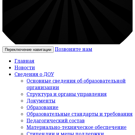
Позвоните нам
Переключение навигации
Главная
Новости
Сведения о ДОУ
Основные сведения об образовательной
организации
Структура и органы управления
Документы
Образование
Образовательные стандарты и требования
Педагогический состав
Материально-техническое обеспечение
Стипендии и меры поддержки