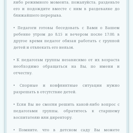
либо режимного момента, пожалуйста, разденьте
н
его и подождите вместе с ним в раздевалке до
а
ближайшего перерыва.
в
• Педагоги готовы беседовать с Вами о Вашем
ребенке утром до 8.15 и вечером после 17.00. в
и
другое время педагог обязан работать с группой
г
детей и отвлекать его нельзя.
а
• К педагогам группы независимо от их возраста
необходимо обращаться на Вы, по имени и
ц
отчеству.
и
• Спорные и конфликтные ситуации нужно
и
разрешать в отсутствие детей.
• Если Вы не смогли решить какой-либо вопрос с
педагогами группы, обратитесь к старшему
воспитателю или директору.
• Помните, что в детском саду Вы можете