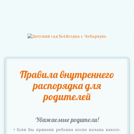
П
е
р
е
к
л
Правила внутреннего
ю
распорядка для
ч
родителей
е
н
и
Уважаемые родители!
е
• Если Вы привели ребенка после начала какого-