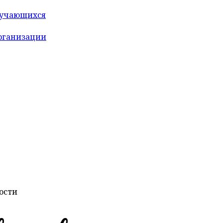
бучающихся
организации
ости