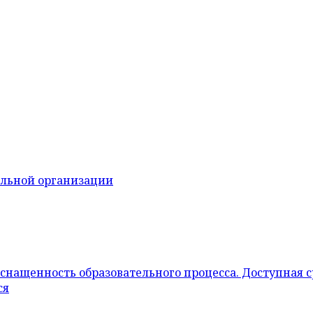
ельной организации
снащенность образовательного процесса. Доступная 
ся