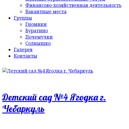
Финансово-хозяйственная деятельность
Вакантные места
Группы
Гномики
Буратино
Почемучки
Солнышко
Галерея
Контакты
Детский сад №4 Ягодка г.
Чебаркуль