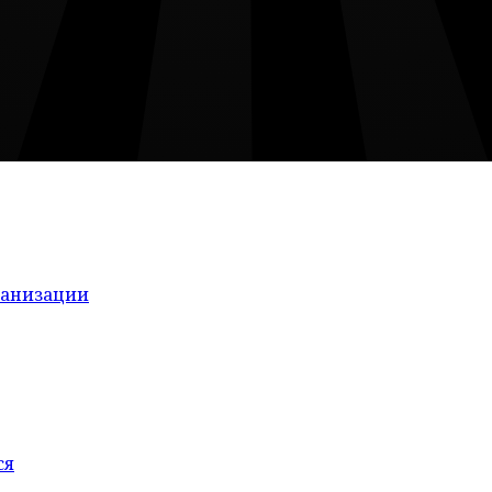
ганизации
ся