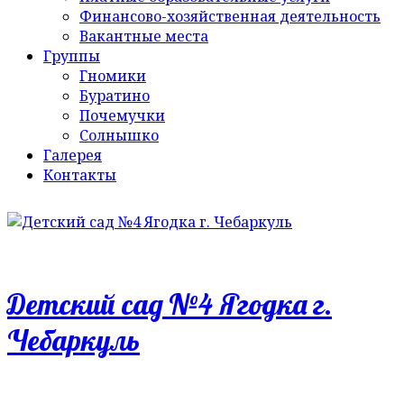
Финансово-хозяйственная деятельность
Вакантные места
Группы
Гномики
Буратино
Почемучки
Солнышко
Галерея
Контакты
Детский сад №4 Ягодка г.
Чебаркуль