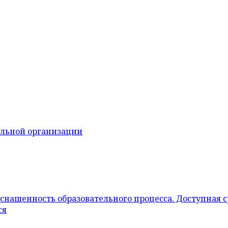
ельной организации
снащенность образовательного процесса. Доступная 
ся