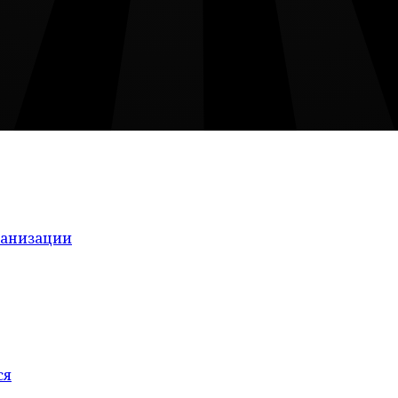
ганизации
ся