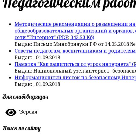
Педагогическим раб
Методические рекомендации о размещении на 
общеообразовательных организаций и органов,
сети "Интернет"
(PDF; 343.53 Кб)
Выдан: Письмо Минобрнауки РФ от 14.05.2018 № 0
Советы педагогам, воспитанникам и родителям
Выдан: , 01.09.2018
Памятка "Как защититься от угроз интернета"
(P
Выдан: Национальный узел интернет- безопаснос
Информационный листок по безопасному Интерн
Выдан: , 01.09.2018
Для слабовидящих
’Версия
Поиск по сайту