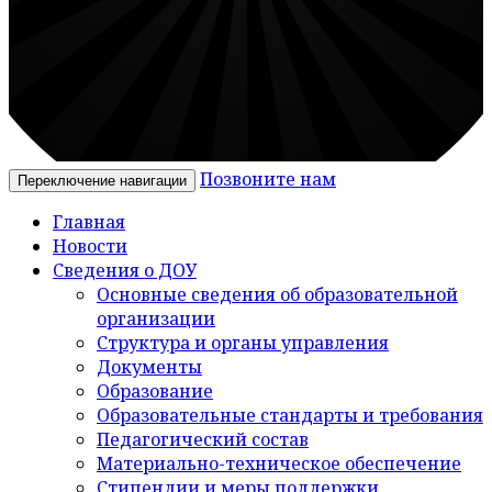
Позвоните нам
Переключение навигации
Главная
Новости
Сведения о ДОУ
Основные сведения об образовательной
организации
Структура и органы управления
Документы
Образование
Образовательные стандарты и требования
Педагогический состав
Материально-техническое обеспечение
Стипендии и меры поддержки