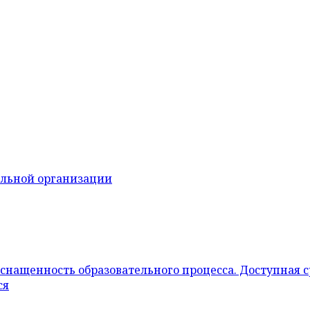
ельной организации
снащенность образовательного процесса. Доступная 
ся