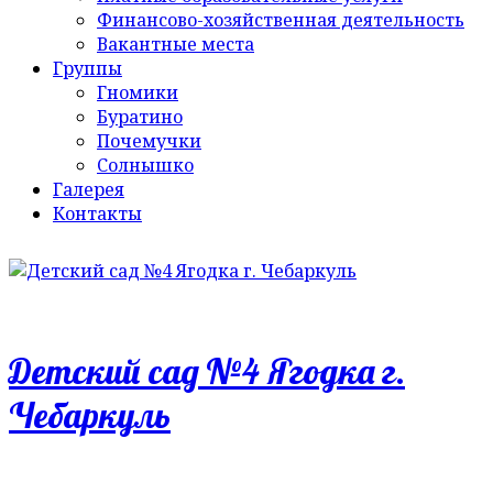
Финансово-хозяйственная деятельность
Вакантные места
Группы
Гномики
Буратино
Почемучки
Солнышко
Галерея
Контакты
Детский сад №4 Ягодка г.
Чебаркуль