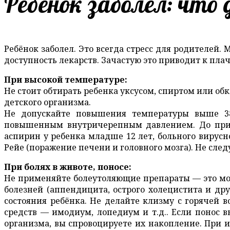
Ребенок заболел: что
Ребёнок заболел. Это всегда стресс для родителей
доступность лекарств. Зачастую это приводит к пл
При высокой температуре:
Не стоит обтирать ребенка уксусом, спиртом или о
детского организма.
Не допускайте повышения температуры выше 38°
повышенным внутричерепным давлением. До прих
аспирин у ребенка младше 12 лет, больного вирусно
Рейе (поражение печени и головного мозга). Не сле
При болях в животе, поносе:
Не применяйте болеутоляющие препараты — это мож
болезней (аппендицита, острого холецистита и дру
состояния ребёнка. Не делайте клизму с горячей 
средств — имодиум, лопедиум и т.д.. Если понос в
организма, вы спровоцируете их накопление. При 