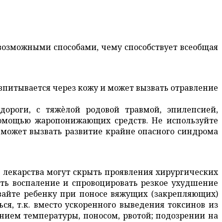
 возможными способами, чему способствует всеобщая
впитывается через кожу и может вызвать отравление
ороги, с тяжѐлой родовой травмой, эпилепсией,
омощью жаропонижающих средств. Не используйте
то может вызвать развитие крайне опасного синдрома
 лекарства могут скрыть проявления хирургических
лить воспаление и спровоцировать резкое ухудшение
авайте ребенку при поносе вяжущих (закрепляющих)
ся, т.к. вместо ускоренного выведения токсинов из
нием температуры, поносом, рвотой; подозрении на