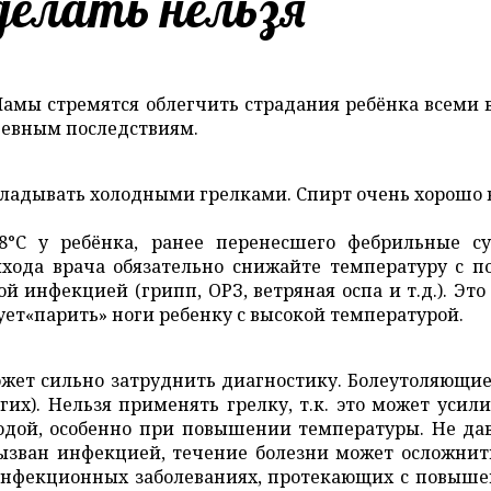
 делать нельзя
. Мамы стремятся облегчить страдания ребёнка всеми
ачевным последствиям.
бкладывать холодными грелками. Спирт очень хорошо 
С у ребёнка, ранее перенесшего фебрильные суд
ода врача обязательно снижайте температуру с п
й инфекцией (грипп, ОРЗ, ветряная оспа и т.д.). Э
дует«парить» ноги ребенку с высокой температурой.
ет сильно затруднить диагностику. Болеутоляющие
гих). Нельзя применять грелку, т.к. это может уси
водой, особенно при повышении температуры. Не д
ызван инфекцией, течение болезни может осложнить
инфекционных заболеваниях, протекающих с повыше