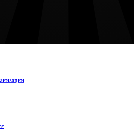
ганизации
ся