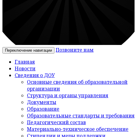
Позвоните нам
Переключение навигации
Главная
Новости
Сведения о ДОУ
Основные сведения об образовательной
организации
Структура и органы управления
Документы
Образование
Образовательные стандарты и требования
Педагогический состав
Материально-техническое обеспечение
Стипендии и меры поддержки