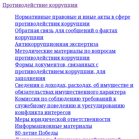
Противодействие коррупции
Нормативные правовые и иные акты в сфере
противодействия коррупции
Обратная связь для сообщений о фактах
коррупции
Антикоррупционная экспертиза
Методические материалы по вопросам
противодействия коррупции
Формы документов, связанных с
противодействием коррупции, для
заполнения
Сведения о доходах, расходах, об имуществе и
обязательствах имущественного характера
Комиссия по соблюдению требований к
служебному поведению и урегулированию
конфликта интересов
Меры юридической ответственности
Информационные материалы
80-летие Победы