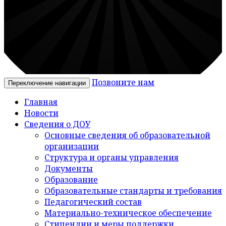
Позвоните нам
Переключение навигации
Главная
Новости
Сведения о ДОУ
Основные сведения об образовательной
организации
Структура и органы управления
Документы
Образование
Образовательные стандарты и требования
Педагогический состав
Материально-техническое обеспечение
Стипендии и меры поддержки