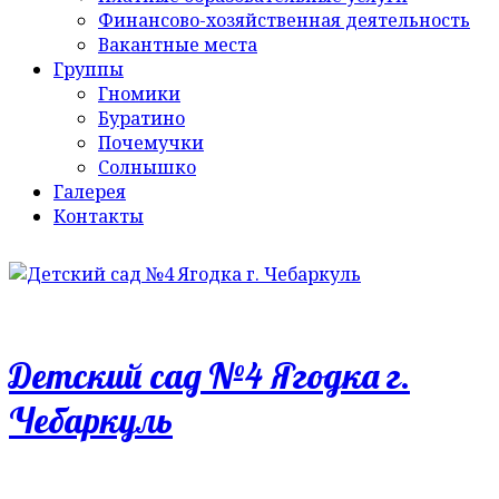
Финансово-хозяйственная деятельность
Вакантные места
Группы
Гномики
Буратино
Почемучки
Солнышко
Галерея
Контакты
Детский сад №4 Ягодка г.
Чебаркуль