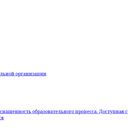
ельной организации
снащенность образовательного процесса. Доступная 
ся