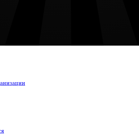
ганизации
ся