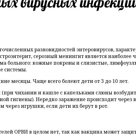
ых вирусных инфекци
огочисленных разновидностей энтеровирусов, характ
астроэнтерит, серозный менингит является наиболее
зма больного: кожные покровы и слизистые, лимфоуз
е системы.
ие месяцы. Чаще всего болеют дети от 3 до 10 лет.
при чихании и кашле с капельками слюны возбудител
ой гигиены). Нередко заражение происходит через в
через игрушки, если дети их берут в рот.
лей ОРВИ в целом нет, так как вакцина может защити