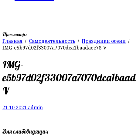
Просмотр:
Главная
Самодеятельность
Праздники осени
IMG-e5b97d02f33007a7070dca1baadaec78-V
IMG-
e5b97d02f33007a7070dca1baad
V
21.10.2021
admin
Для слабовидящих