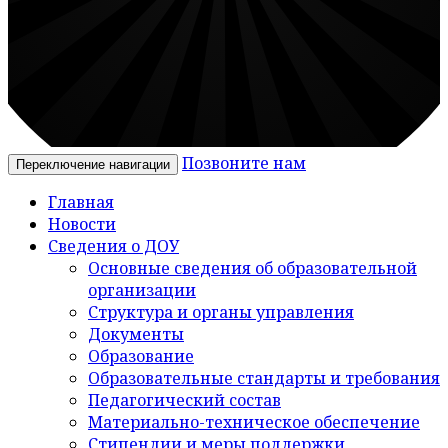
Позвоните нам
Переключение навигации
Главная
Новости
Сведения о ДОУ
Основные сведения об образовательной
организации
Структура и органы управления
Документы
Образование
Образовательные стандарты и требования
Педагогический состав
Материально-техническое обеспечение
Стипендии и меры поддержки