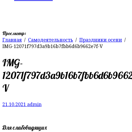
Просмотр:
Главная
Самодеятельность
Праздники осени
IMG-12071f797d3a9b16b7fbb6d6b9662e7f-V
IMG-
12071f797d3a9b16b7fbb6d6b9662
V
21.10.2021
admin
Для слабовидящих