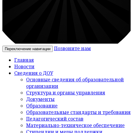
Позвоните нам
Переключение навигации
Главная
Новости
Сведения о ДОУ
Основные сведения об образовательной
организации
Структура и органы управления
Документы
Образование
Образовательные стандарты и требования
Педагогический состав
Материально-техническое обеспечение
Стипендии и меры поддержки