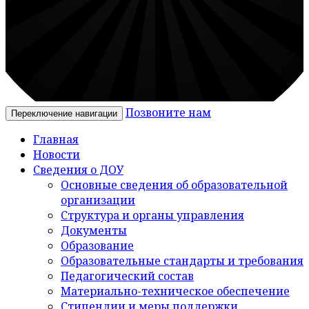
Позвоните нам
Переключение навигации
Главная
Новости
Сведения о ДОУ
Основные сведения об образовательной
организации
Структура и органы управления
Документы
Образование
Образовательные стандарты и требования
Педагогический состав
Материально-техническое обеспечение
Стипендии и меры поддержки