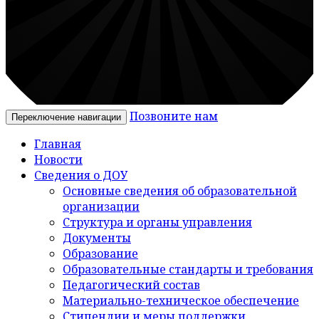
Позвоните нам
Переключение навигации
Главная
Новости
Сведения о ДОУ
Основные сведения об образовательной
организации
Структура и органы управления
Документы
Образование
Образовательные стандарты и требования
Педагогический состав
Материально-техническое обеспечение
Стипендии и меры поддержки