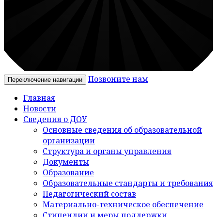
Позвоните нам
Переключение навигации
Главная
Новости
Сведения о ДОУ
Основные сведения об образовательной
организации
Структура и органы управления
Документы
Образование
Образовательные стандарты и требования
Педагогический состав
Материально-техническое обеспечение
Стипендии и меры поддержки