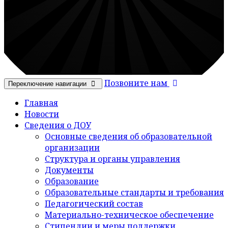
Позвоните нам
Переключение навигации
Главная
Новости
Сведения о ДОУ
Основные сведения об образовательной
организации
Структура и органы управления
Документы
Образование
Образовательные стандарты и требования
Педагогический состав
Материально-техническое обеспечение
Стипендии и меры поддержки