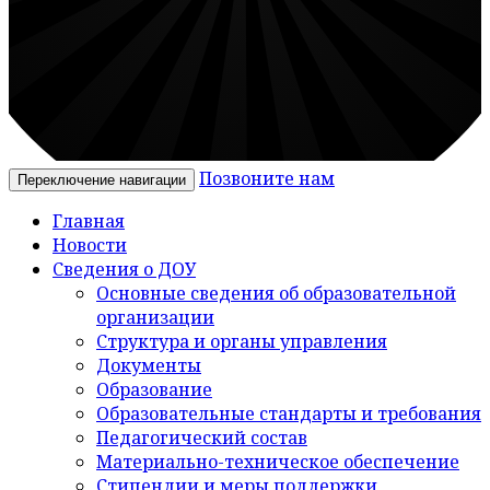
Позвоните нам
Переключение навигации
Главная
Новости
Сведения о ДОУ
Основные сведения об образовательной
организации
Структура и органы управления
Документы
Образование
Образовательные стандарты и требования
Педагогический состав
Материально-техническое обеспечение
Стипендии и меры поддержки