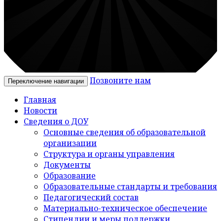
Позвоните нам
Переключение навигации
Главная
Новости
Сведения о ДОУ
Основные сведения об образовательной
организации
Структура и органы управления
Документы
Образование
Образовательные стандарты и требования
Педагогический состав
Материально-техническое обеспечение
Стипендии и меры поддержки