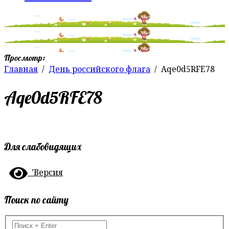
Просмотр:
Главная
День российского флага
Aqe0d5RFE78
Aqe0d5RFE78
Для слабовидящих
’Версия
Поиск по сайту