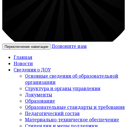
Позвоните нам
Переключение навигации
Главная
Новости
Сведения о ДОУ
Основные сведения об образовательной
организации
Структура и органы управления
Документы
Образование
Образовательные стандарты и требования
Педагогический состав
Материально-техническое обеспечение
Стипендии и меры поддержки