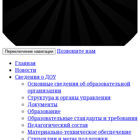
Позвоните нам
Переключение навигации
Главная
Новости
Сведения о ДОУ
Основные сведения об образовательной
организации
Структура и органы управления
Документы
Образование
Образовательные стандарты и требования
Педагогический состав
Материально-техническое обеспечение
Стипендии и меры поддержки