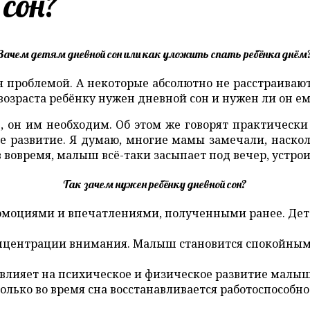
сон?
Зачем детям дневной сон или как уложить спать ребёнка днём
 проблемой. А некоторые абсолютно не расстраивают
 возраста ребёнку нужен дневной сон и нужен ли он е
, он им необходим. Об этом же говорят практически
е развитие. Я думаю, многие мамы замечали, наскол
в вовремя, малыш всё-таки засыпает под вечер, устро
Так зачем нужен ребёнку дневной сон?
эмоциями и впечатлениями, полученными ранее. Дет
онцентрации внимания. Малыш становится спокойным,
о влияет на психическое и физическое развитие малы
олько во время сна восстанавливается работоспособно