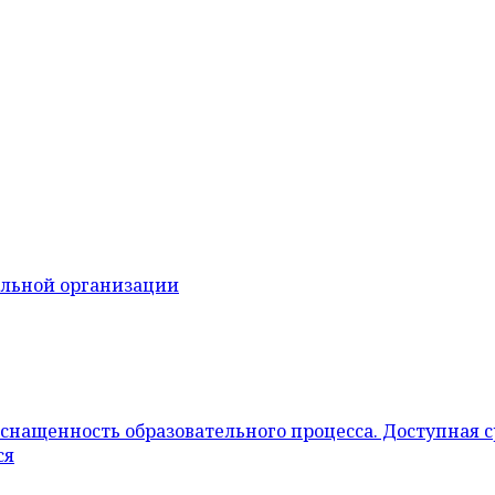
ельной организации
снащенность образовательного процесса. Доступная 
ся