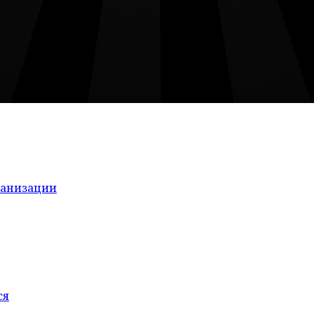
ганизации
ся