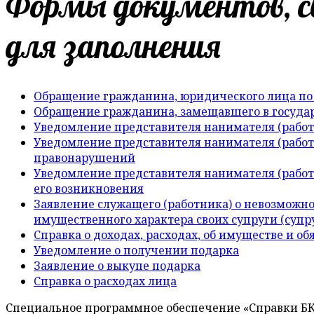
Формы документов, с
для заполнения
Обращение гражданина, юридического лица п
Обращение гражданина, замещавшего в государ
Уведомление представителя нанимателя (работ
Уведомление представителя нанимателя (работ
правонарушений
Уведомление представителя нанимателя (работ
его возникновения
Заявление служащего (работника) о невозможно
имущественного характера своих супруги (супр
Справка о доходах, расходах, об имуществе и о
Уведомление о получении подарка
Заявление о выкупе подарка
Cправка о расходах лица
Специальное программное обеспечение «Справки Б