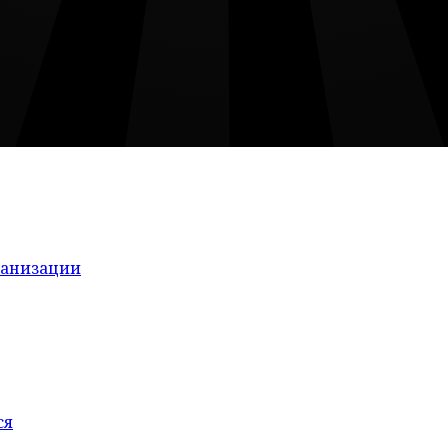
ганизации
ся