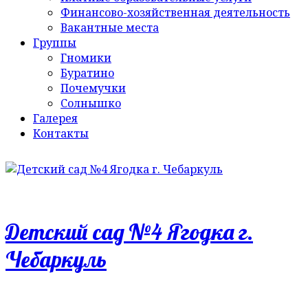
Финансово-хозяйственная деятельность
Вакантные места
Группы
Гномики
Буратино
Почемучки
Солнышко
Галерея
Контакты
Детский сад №4 Ягодка г.
Чебаркуль