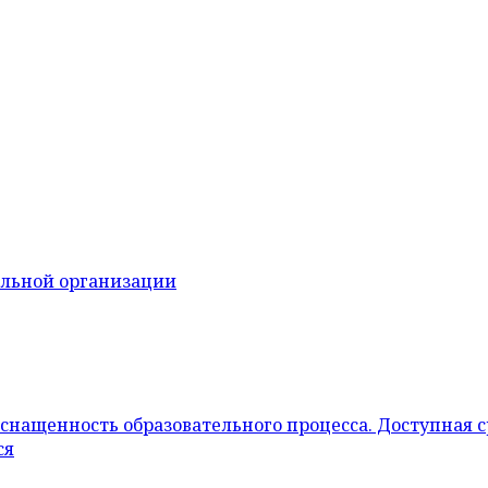
ельной организации
снащенность образовательного процесса. Доступная 
ся