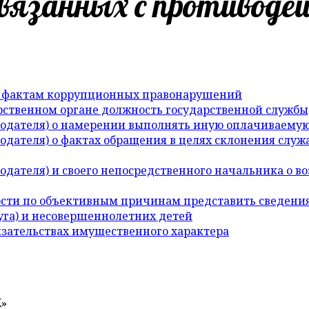
вязанных с противоде
о фактам коррупционных правонарушений
ственном органе должность государственной службы
одателя) о намерении выполнять иную оплачиваемую
одателя) о фактах обращения в целях склонения слу
одателя) и своего непосредственного начальника о 
сти по объективным причинам представить сведения 
уга) и несовершеннолетних детей
бязательствах имущественного характера
К»