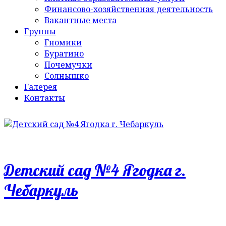
Финансово-хозяйственная деятельность
Вакантные места
Группы
Гномики
Буратино
Почемучки
Солнышко
Галерея
Контакты
Детский сад №4 Ягодка г.
Чебаркуль