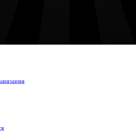
ганизации
ся