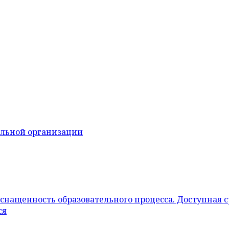
ельной организации
снащенность образовательного процесса. Доступная 
ся