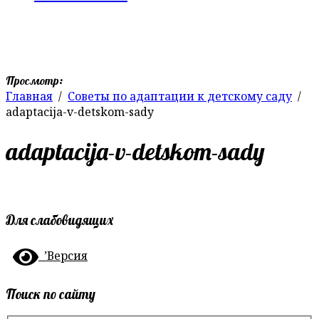
Просмотр:
Главная
Советы по адаптации к детскому саду
adaptacija-v-detskom-sady
adaptacija-v-detskom-sady
Для слабовидящих
’Версия
Поиск по сайту