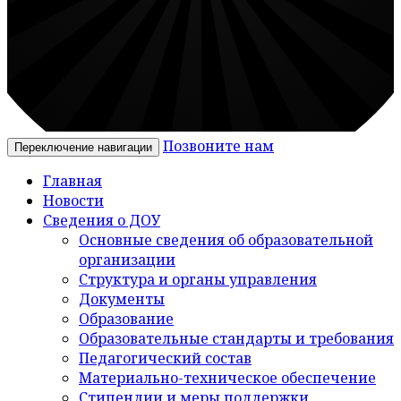
Позвоните нам
Переключение навигации
Главная
Новости
Сведения о ДОУ
Основные сведения об образовательной
организации
Структура и органы управления
Документы
Образование
Образовательные стандарты и требования
Педагогический состав
Материально-техническое обеспечение
Стипендии и меры поддержки