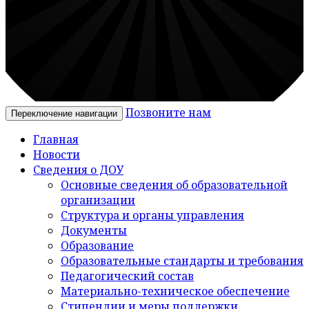
Позвоните нам
Переключение навигации
Главная
Новости
Сведения о ДОУ
Основные сведения об образовательной
организации
Структура и органы управления
Документы
Образование
Образовательные стандарты и требования
Педагогический состав
Материально-техническое обеспечение
Стипендии и меры поддержки