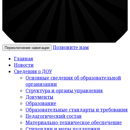
Позвоните нам
Переключение навигации
Главная
Новости
Сведения о ДОУ
Основные сведения об образовательной
организации
Структура и органы управления
Документы
Образование
Образовательные стандарты и требования
Педагогический состав
Материально-техническое обеспечение
Стипендии и меры поддержки